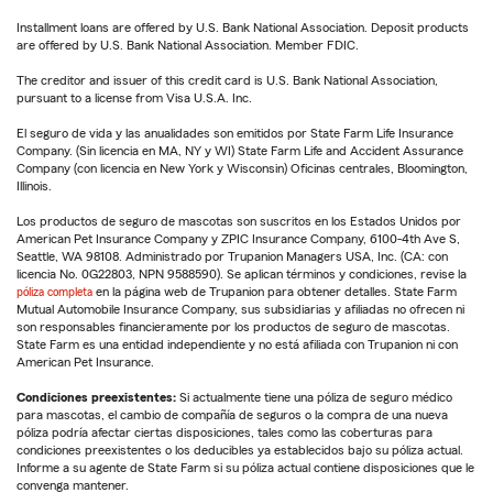
Installment loans are offered by U.S. Bank National Association. Deposit products
are offered by U.S. Bank National Association. Member FDIC.
The creditor and issuer of this credit card is U.S. Bank National Association,
pursuant to a license from Visa U.S.A. Inc.
El seguro de vida y las anualidades son emitidos por State Farm Life Insurance
Company. (Sin licencia en MA, NY y WI) State Farm Life and Accident Assurance
Company (con licencia en New York y Wisconsin) Oficinas centrales, Bloomington,
Illinois.
Los productos de seguro de mascotas son suscritos en los Estados Unidos por
American Pet Insurance Company y ZPIC Insurance Company, 6100-4th Ave S,
Seattle, WA 98108. Administrado por Trupanion Managers USA, Inc. (CA: con
licencia No. 0G22803, NPN 9588590). Se aplican términos y condiciones, revise la
póliza completa
en la página web de Trupanion para obtener detalles. State Farm
Mutual Automobile Insurance Company, sus subsidiarias y afiliadas no ofrecen ni
son responsables financieramente por los productos de seguro de mascotas.
State Farm es una entidad independiente y no está afiliada con Trupanion ni con
American Pet Insurance.
Condiciones preexistentes:
Si actualmente tiene una póliza de seguro médico
para mascotas, el cambio de compañía de seguros o la compra de una nueva
póliza podría afectar ciertas disposiciones, tales como las coberturas para
condiciones preexistentes o los deducibles ya establecidos bajo su póliza actual.
Informe a su agente de State Farm si su póliza actual contiene disposiciones que le
convenga mantener.