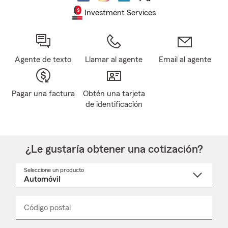
Investment Services
Agente de texto
Llamar al agente
Email al agente
Pagar una factura
Obtén una tarjeta
de identificación
¿Le gustaría obtener una cotización?
Seleccione un producto
Seleccione
un
nombre
de
producto
del
Código postal
Ingresa
Ingresa
_____
menú
un
un
desplegable
código
código