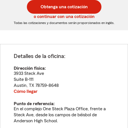
postal
postal
Obtenga una cotización
de
de
5
5
o continuar con una cotización
dígitos
dígitos
Todas las cotizaciones y documentos serán proporcionados en inglés.
Detalles de la oficina:
Dirección física:
3933 Steck Ave
Suite B-111
Austin
,
TX
78759-8648
Cómo llegar
Punto de referencia:
En el complejo One Steck Plaza Office, frente a
Steck Ave, desde los campos de béisbol de
Anderson High School.