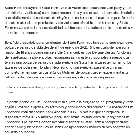
State Farm (incluyendo State Farm Mutual Automobile Insurance Company y sus
subsidiarias y afiliadas) no se hace responsable y no respalda ni aprueba, implícita
ni explícitamente, el contenido de ningún sitio de terceros al que se haga referencia
en este material. Los productos y servicios son ofrecidos por terceros y State
Farm no garantiza la mercantabilidad, la idoneidad ni la calidad de los productos y
servicios de terceros.
Beneficio disponible para los clientes de State Farm que han comprado una nueva
póliza de seguro de vida desde el 1 de enero de 2022. Si bien cualquier persona
mayor de 18 años puede unirse a Life Enhanced, es posible que ciertas funciones
de la aplicación, incluyendo las recompensas, no estén disponibles a menos que
tengas una póliza de seguro de vida elegible de State Farm.En este momento, los
titulares de póliza en Florida y New York no son elegibles para el programa
completo.Ten en cuenta que algunos titulares de póliza pueden experimentar un
retraso antes de que una nueva póliza sea elegible para recompensas.
Esto no es una solicitud para comprar o vender productos de seguros de State
Farm.
La participación de Life Enhanced está sujeta a la elegibilidad del programa y varía
según el estado. Sujeto a los términos y condiciones del acuerdo. La aplicación Life
Enhanced está disponible para Android e iOS. Es posible que se requiera un
dispositivo móvil iOS o Android para usar todas las funciones del programa Life
Enhanced. Los clientes deben aceptar autorizar a State Farm a recopilar datos
sobre salud y bienestar. Los usuarios de aplicaciones móviles deben aceptar un
acuerdo de licencia.