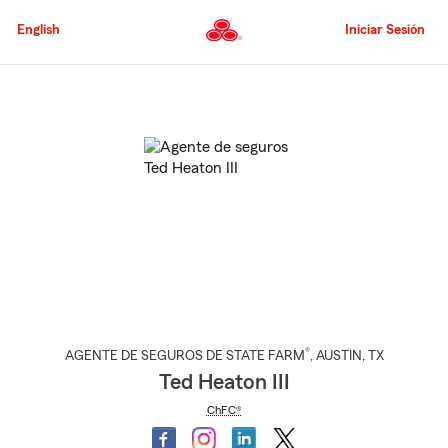
Pasar
al
English
Iniciar Sesión
contenido
principal
Comienzo
del
contenido
principal
®
AGENTE DE SEGUROS DE STATE FARM
,
AUSTIN
, TX
Ted Heaton III
ChFC®